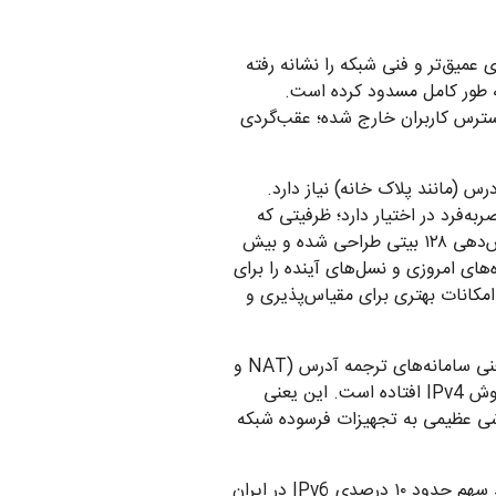
ی عمیق‌تر و فنی شبکه را نشانه رفته
 استفاده از IPv6 در شبکه کشور را تقریباً به طور کامل مسدود کرده است.
سنگین را از روی زیرساخت IPv4 بردارد، حالا عمداً از دسترس کاربران خارج شده؛ عقب‌گردی
آدرس (مانند پلاک خانه) نیاز دارد.
اده می‌کند و در مجموع حدود ۴.۳ میلیارد آدرس منحصربه‌فرد در اختیار دارد؛ ظرفیتی که
سال‌هاست با رشد تعداد کاربران و دستگاه‌های متصل به اینترنت کافی نیست. در مقابل، IPv6 با فضای آدرس‌دهی ۱۲۸ بیتی طراحی شده و بیش
ه‌های امروزی و نسل‌های آینده را برای
 را ساده‌تر کرده و امکانات بهتری برای مقیاس‌پذیری و
وقتی IPv6 در شبکه فعال باشد، اپراتورها مجبور نیستند ترافیک کاربران را پشت دیوارهای پردازشی سنگین یعنی سامانه‌های ترجمه آدرس (NAT و
CGNAT) پنهان کنند. اما با حذف فعالانه این پروتکل توسط نهادهای ناظر، تمام بار ترافیک کشور دوباره به دوش IPv4 افتاده است. این یعنی
زشی عظیمی به تجهیزات فرسوده شبکه
این سقوط، فراتر از یک نقص فنی، نتیجه مستقیم سیاست‌گذاری‌های امنیتی حکومت بر اینترنت است. هرچند سهم حدود ۱۰ درصدی IPv6 در ایران