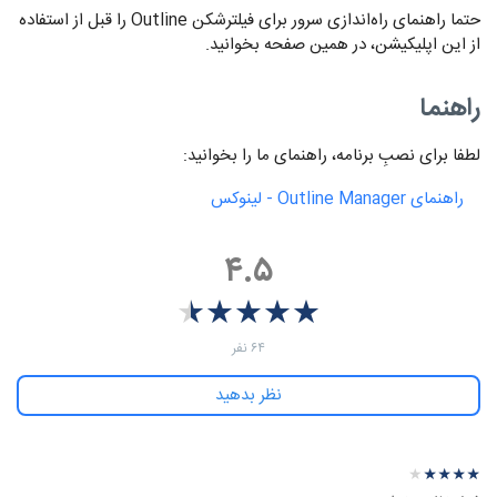
حتما راهنمای راه‌اندازی سرور برای فیلترشکن Outline را قبل از استفاده
از این اپلیکیشن، در همین صفحه بخوانید.
راهنما
لطفا برای نصبِ برنامه، راهنمای ما را بخوانید:
راهنمای ‫Outline Manager - لینوکس
۴.۵
★
★
★
★
★
★
★
★
★
★
‫۶۴ نفر
نظر بدهید
نظرهای بیشتر
نظر درباره ‫Outline Manager - لینوکس
★
★
★
★
★
★
★
★
★
★