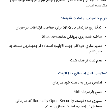
Outline چه نوع اطلاعات و اعدادی ر جمع آوری می‌کند، اینجا قابل
مشاهده است.
حریم خصوصی و امنیتِ قدرتمند
کدگذاریِ قدرتمندِ 256-bit برای حفاظت ارتباطاتِ در جریان
ساخته شده روی پروتکلِ Shadowsocks
به‌روز سازیِ خودکار، جهتِ قابلیتِ استفاده از جدیدترین نسخه به
طور دائم
عدم ثبتِ ترافیک شبکه
دسترسیِ قابل اطمینان به اینترنت
ادار‌ه‌ی سروِر به دستِ خودِ سازمان
منبعِ باز در Github
ممیزی شده توسط Radically Open Security که سازمانی
مستقل در زمینه‌ی امنیت مجازی است.