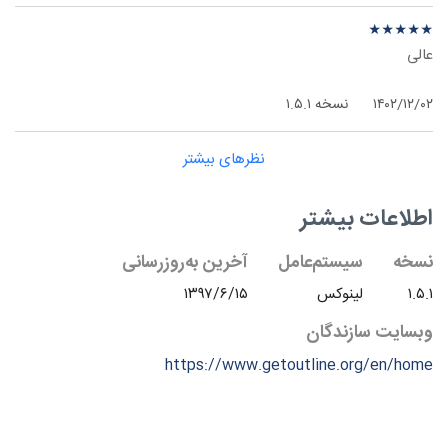
نظر درباره ‫Outline Manager - لینوکس
★
★
★
★
★
★
★
★
★
★
عالی
۱۴۰۲/۱۲/۰۲
نسخه ۱.۵.۱
نظرهای بیشتر
اطلاعات بیشتر
نسخه
سیستم‌عامل
آخرین به‌روزرسانی
۱.۵.۱
لینوکس
۱۳۹۷/۶/۱۵
وبسایت سازندگان
https://www.getoutline.org/en/home