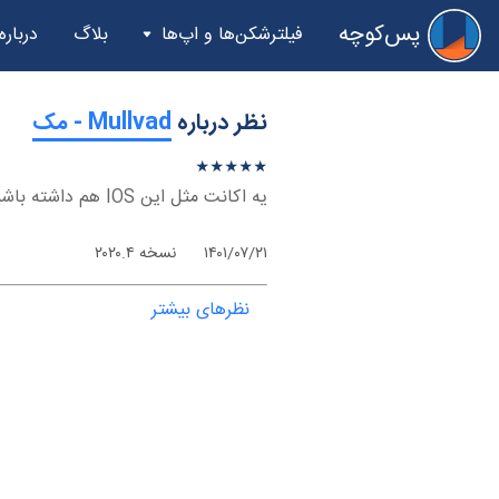
پس‌کوچه
فیلترشکن‌ها و اپ‌ها
بلاگ
درباره
نظر درباره
‫Mullvad - مک
★
★
★
★
★
★
★
★
★
★
یه اکانت مثل این IOS هم داشته باشید خیلی خوب میشه
۱۴۰۱/۰۷/۲۱
نسخه ۲۰۲۰.۴
نظرهای بیشتر