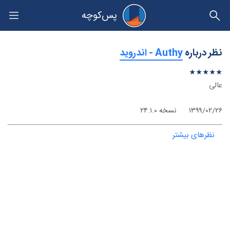
پس‌کوچه
حریم خصوصی
نظر درباره
‫Authy - اندروید
★
★
★
★
★
★
★
★
★
★
عالی
۱۳۹۹/۰۲/۲۶
نسخه ۲۴.۱.۰
نظرهای بیشتر