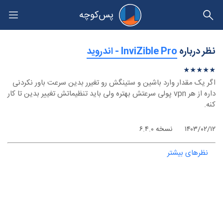
پس‌کوچه
حریم خصوصی
نظر درباره
‫InviZible Pro - اندروید
★
★
★
★
★
★
★
★
★
★
اگر یک مقدار وارد باشین و ستینگش رو تغیرر بدین سرعت باور نکردنی
داره از هر vpn پولی سرعتش بهتره ولی باید تنظیماتش تغییر بدین تا کار
کنه.
۱۴۰۳/۰۲/۱۲
نسخه ۶.۴.۰
نظرهای بیشتر