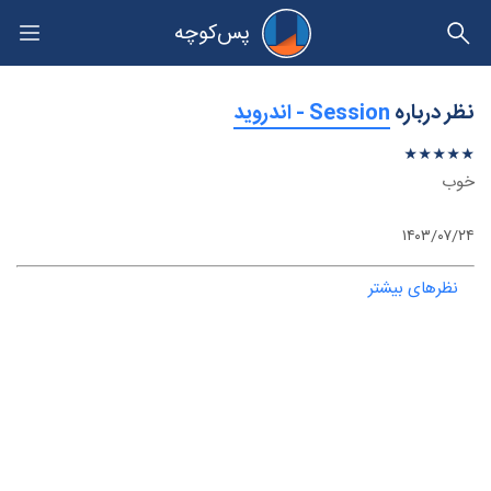
پس‌کوچه
حریم خصوصی
نظر درباره
‫Session - اندروید
★
★
★
★
★
★
★
★
★
★
خوب
۱۴۰۳/۰۷/۲۴
نظرهای بیشتر