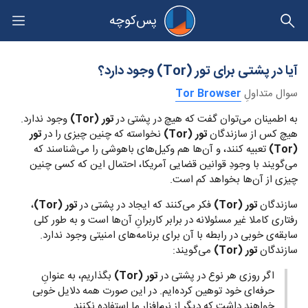
پس‌کوچه
حریم خصوصی
آیا در پشتی برای تور (Tor) وجود دارد؟
سوال متداولِ
Tor Browser
به اطمینان می‌توان گفت که هیچ در پشتی در
تور (Tor)
وجود ندارد.
هیچ کس از سازندگان
تور (Tor)
نخواسته که چنین چیزی را در
تور
(Tor)
تعبیه کنند، و آن‌ها هم وکیل‌های باهوشی را می‌شناسند که
می‌گویند با وجودِ قوانین قضایی آمریکا، احتمال این که کسی چنین
چیزی از آن‌ها بخواهد کم است.
سازندگان
تور (Tor)
فکر می‌کنند که ایجاد در پشتی در
تور (Tor)
،
رفتاری کاملا غیر مسئولانه در برابر کاربرانِ آن‌ها‌ است و به طور کلی
سابقه‌ی خوبی در رابطه با آن برای برنامه‌های امنیتی وجود ندارد.
سازندگان
تور (Tor)
می‌گویند:
اگر روزی هر نوع در پشتی در
تور (Tor)
بگذاریم، به عنوانِ
حرفه‌ای خود توهین کرده‌ایم. در این صورت همه دلایل خوبی
خواهند داشت که دیگر از نرم‌افزارِ ما استفاده نکنند.