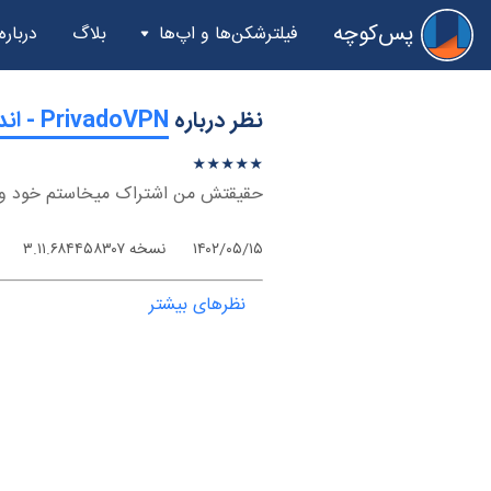
پس‌کوچه
فیلترشکن‌ها و اپ‌ها
بلاگ
درباره
نظر درباره
‫PrivadoVPN - اندروید
★
★
★
★
★
★
★
★
★
★
حقیقتش من اشتراک میخاستم خود وی
۱۴۰۲/۰۵/۱۵
نسخه ۳.۱۱.۶۸۴۴۵۸۳۰۷
نظرهای بیشتر