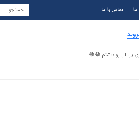
 ما
تماس با ما
حریم خصوصی
 پی ان رو داشتم 😂😂