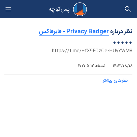
پس‌کوچه
حریم خصوصی
نظر درباره
‫Privacy Badger - فایرفاکس
★
★
★
★
★
★
★
★
★
★
https://t.me/+fX9FCzOe-HUyYWM8
۱۴۰۳/۰۸/۱۸
نسخه ۲۰۲۰.۵.۱۲
نظرهای بیشتر