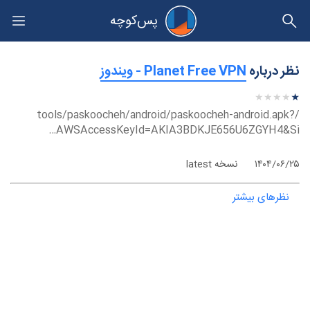
پس‌کوچه
حریم خصوصی
نظر درباره
‫Planet Free VPN - ویندوز
★
★
★
★
★
★
★
★
★
★
/tools/paskoocheh/android/paskoocheh-android.apk?
AWSAccessKeyId=AKIA3BDKJE656U6ZGYH4&Si…
۱۴۰۴/۰۶/۲۵
نسخه latest
نظرهای بیشتر