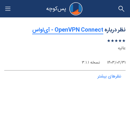
پس‌کوچه
حریم خصوصی
نظر درباره
‫OpenVPN Connect - آی‌اواس
★
★
★
★
★
★
★
★
★
★
عالیه
۱۴۰۳/۰۲/۳۱
نسخه ۳.۱.۱
نظرهای بیشتر