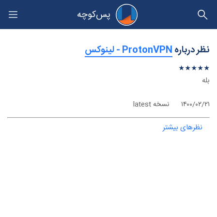
پس‌کوچه
حریم خصوصی
نظر درباره
‫ProtonVPN - لینوکس
★
★
★
★
★
★
★
★
★
★
بله
۱۴۰۰/۰۲/۲۱
نسخه latest
نظرهای بیشتر