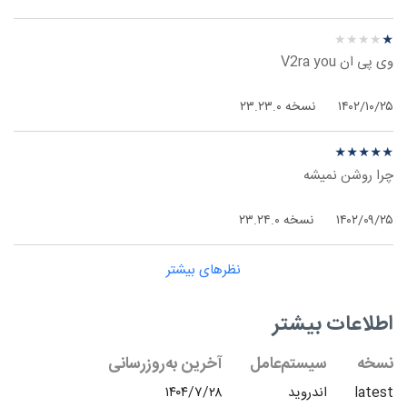
نظر درباره ‫AVG Antivirus - اندروید
★
★
★
★
★
★
★
★
★
★
وی پی ان V2ra you
۱۴۰۲/۱۰/۲۵
نسخه ۲۳.۲۳.۰
نظر درباره ‫AVG Antivirus - اندروید
★
★
★
★
★
★
★
★
★
★
چرا روشن نمیشه
۱۴۰۲/۰۹/۲۵
نسخه ۲۳.۲۴.۰
نظرهای بیشتر
اطلاعات بیشتر
نسخه
سیستم‌عامل
آخرین به‌روزرسانی
latest
اندروید
۱۴۰۴/۷/۲۸