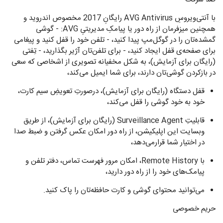
با آنتی‌ویروسِ AVG Antivirus رایگانِ 2017 مخصوص اندروید و
همچنین میزفرمان از راه دور یا پیامکِ مدیریتیِ AVG: - گوشی
گمشده‌تان را در گوگل‌مپ پیدا کنید، - تلفن خود را قفل کنید و پیغامی
برای صفحه‌ی قفل ایجاد کنید، - برای تلفن‌تان آژیر بگذارید، - تِفتی
(رایگان برای آزمایش)، به شکل مخفیانه تصویری از اشخاصی که سعی
در بازکردن گوشی‌تان دارند، برای شما ایمیل می‌کند،
قفل دستگاه (رایگان برای آزمایش)، درصورتِ تعویضِ سیم کارت،
خود به خود گوشی را قفل می‌کند،
قابلیتِ‌ Surveillance Agent (رایگان برای آزمایش)، از طریق
وبسایت این اپلیکیشن، از راه دور امکان عکس گرفتن و ضبط صدا
در اختیار شما قرارمی‌دهد،
با Remote History، امکان مرور فهرست تماس، دفتر تلفن و
پیامک‌های خود را از راه دور دارید،
می‌توانید محتوای گوشی و کارت حافظه‌تان را پاک کنید.
حریم خصوصی