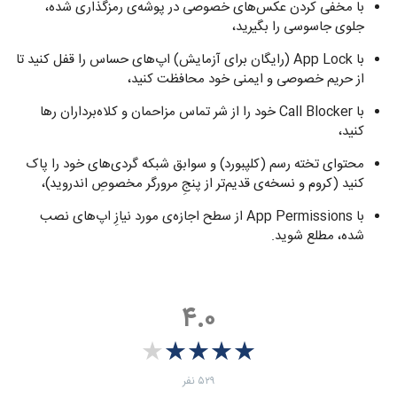
با مخفی کردن عکس‌های خصوصی در پوشه‌ی رمزگذاری شده،
جلوی جاسوسی را بگیرید،
با App Lock (رایگان برای آزمایش) اپ‌های حساس را قفل کنید تا
از حریم خصوصی و ایمنی خود محافظت کنید،
با Call Blocker خود را از شر تماس مزاحمان و کلاه‌برداران رها
کنید،
محتوای تخته رسم (کلپبورد) و سوابق شبکه گردی‌های خود را پاک
کنید (کروم و نسخه‌ی قدیم‌تر از پنجِ مرورگر مخصوصِ اندروید)،
با App Permissions از سطح اجازه‌ی مورد نیازِ اپ‌های نصب
شده، مطلع شوید.
۴.۰
★
★
★
★
★
★
★
★
★
★
‫۵۲۹ نفر