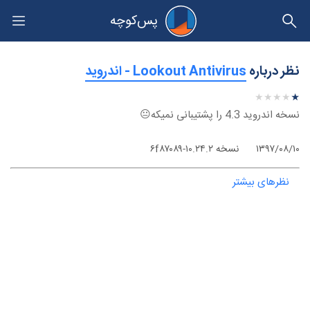
پس‌کوچه
حریم خصوصی
نظر درباره
‫Lookout Antivirus - اندروید
★
★
★
★
★
★
★
★
★
★
نسخه اندروید 4.3 را پشتیبانی نمیکه😐
۱۳۹۷/۰۸/۱۰
نسخه ۱۰.۲۴.۲-۶f۸۷۰۸۹
نظرهای بیشتر