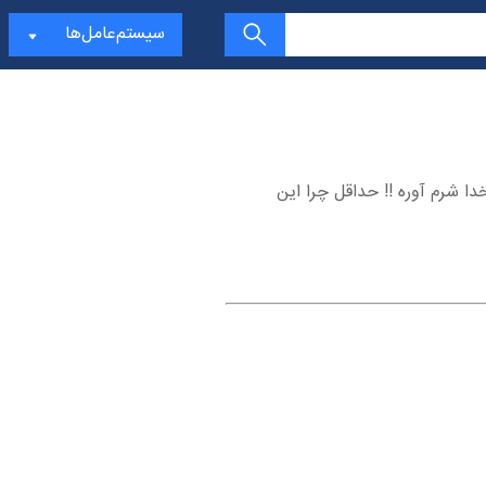
سیستم‌عامل‌ها
دا شرم آوره !! حداقل چرا این