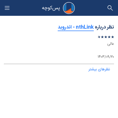
پس‌کوچه
حریم خصوصی
نظر درباره
‫nthLink - اندروید
★
★
★
★
★
★
★
★
★
★
عالی
۱۴۰۳/۰۹/۲۰
نظرهای بیشتر