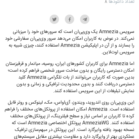
تعداد دانلودها
۸
سرویس Amnezia یک وی‌پی‌ان است که سرورهای خود را میزبانی
نمی‌کند. در عوض به کاربران امکان می‌دهد سرور وی‌پی‌ان سفارشی خود
را بسازند و از آن در اپلیکیشن Amnezia استفاده کنند، چیزی شبیه به
سرویس اوت‌لاین.
اما Amnezia برای کاربران کشورهای ایران، روسیه، میانمار و قرقیزستان
امکان دسترسی رایگان و بدون ساخت سرور شخصی فراهم کرده است؛
بدین صورت که کاربران می‌توانند از بات تلگرامی Amnezia کلید
دسترسی دریافت کنند و بدون محدودیت ترافیکی و زمانی و بدون
نمایش تبلیغات از این سرویس استفاده کنند.
این وی‌پی‌ان روی اندروید، ویندوز، آی‌اواس، مک، لینوکس و روتر قابل
استفاده است. Amnezia امکان استفاده از پروتکل‌های مختلف را فراهم
کرده تا کاربران بر اساس نیاز و سطح فیلترینگ، از پروتکل‌های مختلف
استفاده کنند. AmneziaWG پروتکل اختصاصی Amnezia است که
نسخه بهبود یافته وایرگارد است. این پروتکل در مبهم‌سازی ترافیک
عملکردی بهتر از وایرگارد دارد و مقاومت بیشتری مقابل سیستم‌های