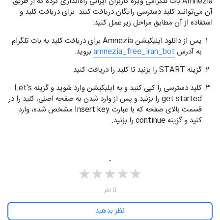
Amnezia بات تلگرامی ویژه کاربران ایرانی راه‌اندازی کرده که از طریق
آن می‌توانند کلید دسترسی رایگان دریافت کنند. برای دریافت کلید و
استفاده از آن مطابق مراحل زیر عمل کنید:
پس از دانلود اپلیکیشن Amnezia برای دریافت کلید به بات تلگرام
به آدرس
amnezia_free_iran_bot
بروید.
گزینه START را بزنید تا کلید را دریافت کنید.
کلید دسترسی را کپی کنید و به اپلیکیشن وارد شوید و گزینه Let's
get started را بزنید و پس از وارد شدن به صفحه اصلی، کلید را در
قسمت بالای صفحه که با عبارت Insert key مشخص شده، وارد
کنید و گزینه continue را بزنید.
-
★
★
★
★
★
★
★
★
★
★
‫0 نفر
نظر بدهید