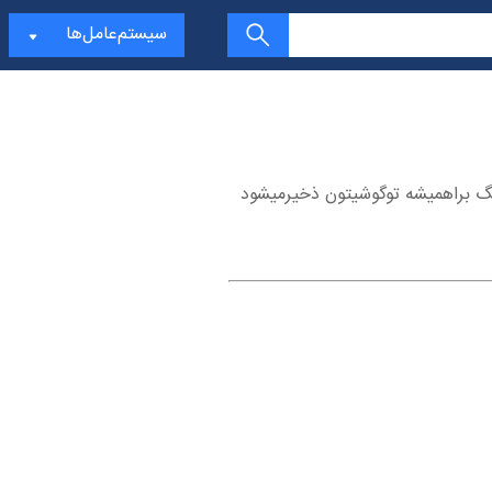
سیستم‌عامل‌ها
گ براهمیشه توگوشیتون ذخیرمیشود