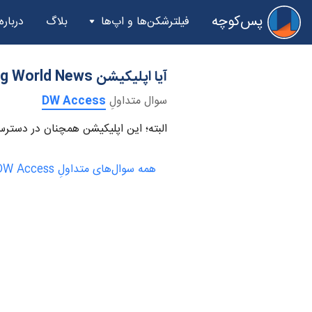
پس‌کوچه
فیلترشکن‌ها و اپ‌ها
بلاگ
درباره
آیا اپلیکیشن DW – Breaking World News همچنان در دسترس خواهد بود؟
سوال متداولِ
DW Access
البته؛ این اپلیکیشن همچنان در دسترس خواهد بود. DW – Breaking World News از طریق اپ اس
همه سوال‌های متداولِ DW Access