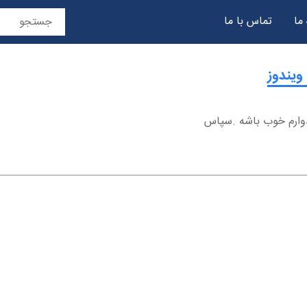
 ما
تماس با ما
حریم خصوصی
یدوارم خوب باشه .سپاس