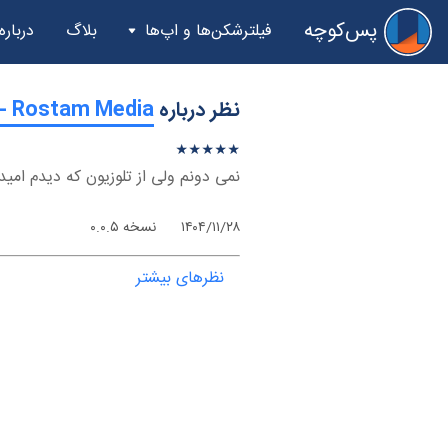
پس‌کوچه
فیلترشکن‌ها و اپ‌ها
بلاگ
درباره
نظر درباره
‫Rostam Media - ویندوز
★
★
★
★
★
★
★
★
★
★
نمی دونم ولی از تلوزیون که دیدم ام
۱۴۰۴/۱۱/۲۸
نسخه ۰.۰.۵
نظرهای بیشتر