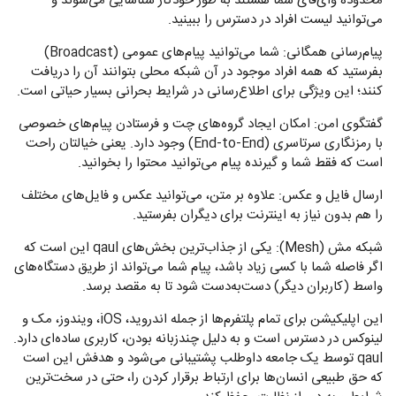
محدوده وای‌فای شما هستند به طور خودکار شناسایی می‌شوند و
می‌توانید لیست افراد در دسترس را ببینید.
پیام‌رسانی همگانی: شما می‌توانید پیام‌های عمومی (Broadcast)
بفرستید که همه افراد موجود در آن شبکه محلی بتوانند آن را دریافت
کنند؛ این ویژگی برای اطلاع‌رسانی در شرایط بحرانی بسیار حیاتی است.
گفتگوی امن: امکان ایجاد گروه‌های چت و فرستادن پیام‌های خصوصی
با رمزنگاری سرتاسری (End-to-End) وجود دارد. یعنی خیالتان راحت
است که فقط شما و گیرنده پیام می‌توانید محتوا را بخوانید.
ارسال فایل و عکس: علاوه بر متن، می‌توانید عکس و فایل‌های مختلف
را هم بدون نیاز به اینترنت برای دیگران بفرستید.
شبکه مش (Mesh): یکی از جذاب‌ترین بخش‌های qaul این است که
اگر فاصله شما با کسی زیاد باشد، پیام شما می‌تواند از طریق دستگاه‌های
واسط (کاربران دیگر) دست‌به‌دست شود تا به مقصد برسد.
این اپلیکیشن برای تمام پلتفرم‌ها از جمله اندروید، iOS، ویندوز، مک و
لینوکس در دسترس است و به دلیل چندزبانه بودن، کاربری ساده‌ای دارد.
qaul توسط یک جامعه داوطلب پشتیبانی می‌شود و هدفش این است
که حق طبیعی انسان‌ها برای ارتباط برقرار کردن را، حتی در سخت‌ترین