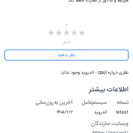
شرایط و به دور از نظارت، حفظ کند.
-
★
★
★
★
★
★
★
★
★
★
‫0 نفر
نظر بدهید
نظرهای بیشتر
نظری درباره ‫qaul - اندروید وجود ندارد.
اطلاعات بیشتر
نسخه
سیستم‌عامل
آخرین به‌روزرسانی
latest
اندروید
۱۴۰۵/۲/۲
وبسایت سازندگان