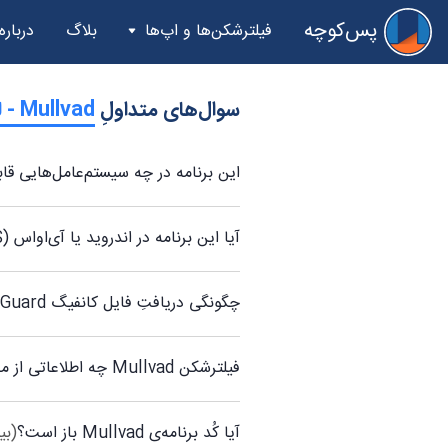
پس‌کوچه
فیلترشکن‌ها و اپ‌ها
بلاگ
درباره
سوال‌های متداولِ
‫Mullvad - لینوکس
این برنامه در چه سیستم‌عامل‌هایی قا
آیا این برنامه در اندروید یا آی‌اواس (iOS) قابل دسترس است؟
چگونگی دریافتِ فایل کانفیگ WireGuard
فیلترشکن Mullvad چه اطلاعاتی از من جمع‌آوری می‌کند؟
آیا کُد برنامه‌ی Mullvad باز است؟
(بی