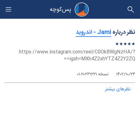
پس‌کوچه
حریم خصوصی
نظر درباره
‫Jami - اندروید
★
★
★
★
★
★
★
★
★
★
https://www.instagram.com/reel/C0OkBWgNzHA/?
igsh=MXh4Z2xhYTZ4Z2Y2ZQ==
۱۴۰۲/۱۰/۲۴
نسخه ۲۰۲۳۱۲۲۱-۰۱
نظرهای بیشتر