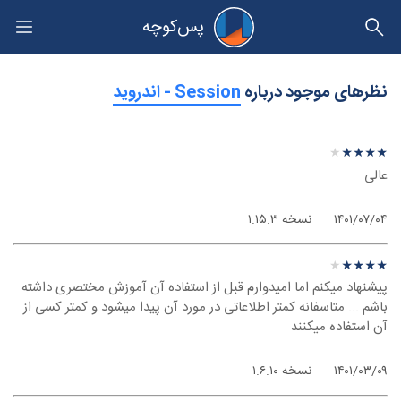
پس‌کوچه
حریم خصوصی
نظرهای موجود درباره
‫Session - اندروید
نظر درباره ‫Session - اندروید
★
★
★
★
★
★
★
★
★
★
عالی
۱۴۰۱/۰۷/۰۴
نسخه ۱.۱۵.۳
نظر درباره ‫Session - اندروید
★
★
★
★
★
★
★
★
★
★
پیشنهاد میکنم اما امیدوارم قبل از استفاده آن آموزش مختصری داشته
باشم ... متاسفانه کمتر اطلاعاتی در مورد آن پیدا میشود و کمتر کسی از
آن استفاده میکنند
۱۴۰۱/۰۳/۰۹
نسخه ۱.۶.۱۰