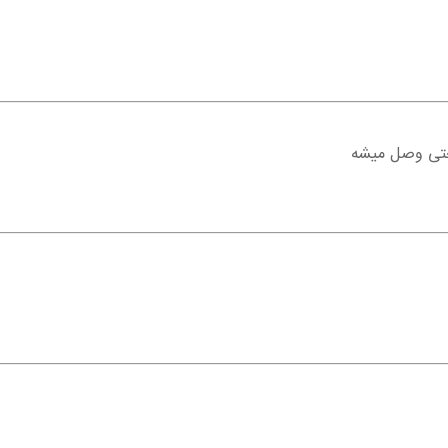
د
تی وصل میشه
د
د