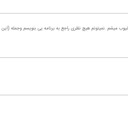
د
یوب میشم .نمیتونم هیچ نظری راجع به برنامه یی بنویسم وجمله (این 
د
د