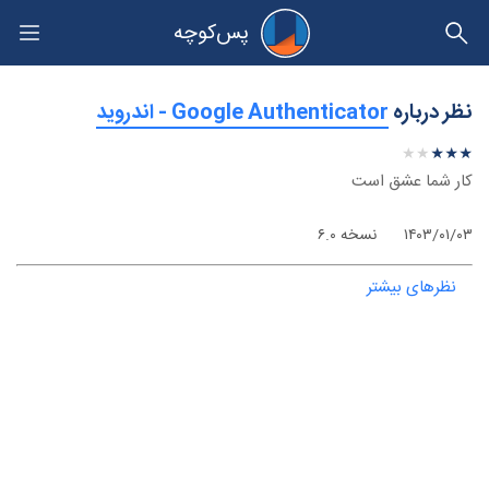
پس‌کوچه
حریم خصوصی
نظر درباره
‫Google Authenticator - اندروید
★
★
★
★
★
★
★
★
★
★
کار شما عشق است
۱۴۰۳/۰۱/۰۳
نسخه ۶.۰
نظرهای بیشتر