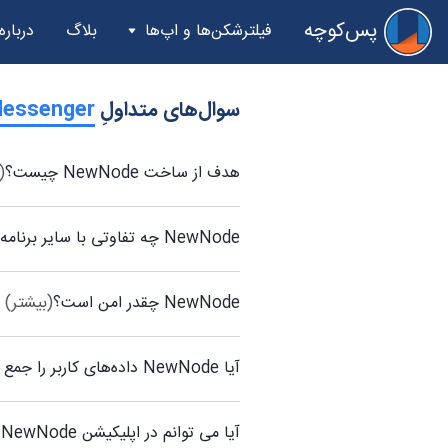
پس‌کوچه
فیلترشکن‌ها و اپ‌ها
بلاگ
درباره
سوال‌های متداولِ
‫de Messenger
هدف از ساخت NewNode چیست؟
(
NewNode چه تفاوتی با سایر برنامه های پیام رسان مانند واتس‌اپ و تلگرام دارد؟
NewNode چقدر امن است؟
(بیشتر)
آیا NewNode داده‌های کاربر را جمع آوری می‌کند؟
آیا می توانم در اپلیکیشن NewNode ناشناس باشم؟