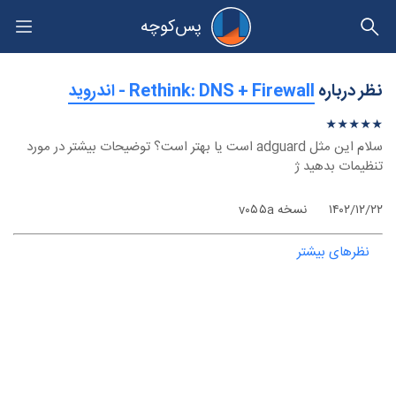
پس‌کوچه
حریم خصوصی
نظر درباره
‫Rethink: DNS + Firewall - اندروید
★
★
★
★
★
★
★
★
★
★
سلام این مثل adguard است یا بهتر است؟ توضیحات بیشتر در مورد
تنظیمات بدهید ژ
۱۴۰۲/۱۲/۲۲
نسخه v۰۵۵a
نظرهای بیشتر