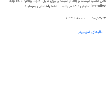
قابل نصب نیست و بعد از کلیک بر روی فایل .apk، پیغام: .app not
installed نمایش داده می‌شود... لطفا راهنمایی بفرمایید
۱۴۰۰/۰۷/۲۳
نسخه ۶.۴۳.۲
نظرهای قدیمی‌تر