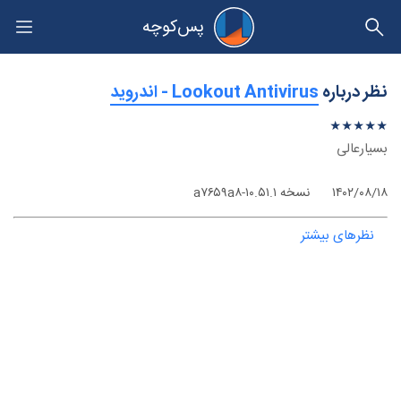
پس‌کوچه
حریم خصوصی
نظر درباره
‫Lookout Antivirus - اندروید
★
★
★
★
★
★
★
★
★
★
بسیارعالی
۱۴۰۲/۰۸/۱۸
نسخه ۱۰.۵۱.۱-a۷۶۵۹a۸
نظرهای بیشتر