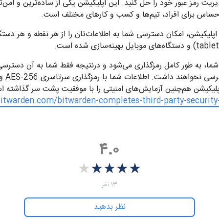
Bitwar، مشکلات مدیریت رمز عبور خود را حل کنید. این اپلیکیشن یکی از ساده‌ترین و ا
 حساس برای افراد، تیم‌ها و کسب و کارهای مختلف است.
 اپلیکیشن، امکان دسترسی شما به اطلاعات‌تان را از هر نقطه و هر دست
هِ شما، به طور کامل رمزگذاری می‌شود و درنتیجه فقط شما به آن دستر
tWarden
 اپلیکیشن هم‌چنین آزمایش‌های امنیتی را با موفقیت پشت سر گذاشته ا
.bitwarden.com/bitwarden-completes-third-party-securit
۴.۰
★
★
★
★
★
★
★
★
★
★
‫۱۳ نفر
نظر بدهید