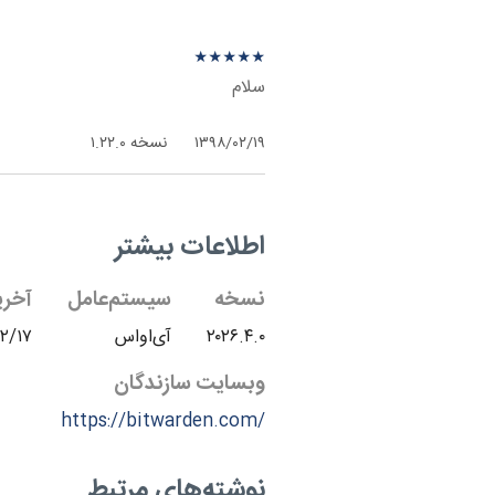
نظرهای بیشتر
نظر درباره ‫Bitwarden - آی‌اواس
★
★
★
★
★
★
★
★
★
★
سلام
۱۳۹۸/۰۲/۱۹
نسخه ۱.۲۲.۰
اطلاعات بیشتر
نسخه
سیستم‌عامل
آخری
۲۰۲۶.۴.۰
آی‌اواس
۲/۱۷
وبسایت سازندگان
https://bitwarden.com/
نوشته‌های مرتبط