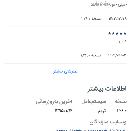
خیلی خوبه👍👍👍🙏
۱۴۰۲/۱۲/۰۸
نسخه ۱.۲۶.۰
نظر درباره ‫uBlock Origin - کروم
★
★
★
★
★
★
★
★
★
★
عالی
۱۴۰۲/۰۹/۰۳
نسخه ۱.۲۶.۰
نظرهای بیشتر
اطلاعات بیشتر
نسخه
سیستم‌عامل
آخرین به‌روزرسانی
۱.۲۶.۰
کروم
۱۳۹۵/۱/۱۴
وبسایت سازندگان