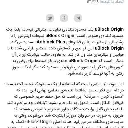
تعداد دانلودها
۱۳,۷۴۸
uBlock Origin
یک مسدودکننده‌ی تبلیغاتِ اینترنتی نیست؛ بلکه یک
مسدودکننده‌ی عمومی است.
uBlock Origin
تبلیغات اینترنتی را با
پشتیبانی از مقررات زبانی فیلترهای
Adblock Plus
مسدود می‌کند.
uBlock Origin
این قوانین را گسترش داده است و طراحی شده تا با
قوانین و فیلترهای متداول کار کند. به علاوه، حالت پیشرفته‌ای در آن
ممکن است که
uBlock Origin
همه‌ی درخواست‌ها برای رفتن به
آدرس‌های دیگر را به صورت پیش‌فرض مسدود کند مگر اینکه مجوز
رفتن به آنها توسط کاربر داده شود.
این موضوع اساسی است که استفاده از یک مسدودکننده سرقت نیست؛
در دام این فکر عجیب نیافتید! نتیجه‌ی منطقی نهایی این ایده که
"مسدود کردن = سرقت" این است که حق حفظ حریم خصوصی که
غیرقابل انتقال است، تبدیل به یک جرم بشود. تبلیغات چه مزاحم باشند
یا نه، بخش قابل رؤیت ِدستگاه ِتجاوز به حریم خصوصی هستند که
هرروزه به صورت مزاحم وارد مرورگر اینترنت شما می‌شوند، وقتی به
سایت‌های مختلف سر می‌زنید. هدف اصلی uBlock Origin کمک به