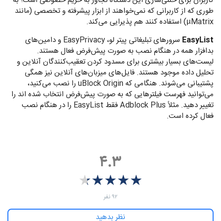
کاربران برای خنثی‌سازی این دستگاه تجاوز به حریم خصوصی است؛‌ به
طوری که از کاربرانی که نمی‌خواهند از ابزار پیشرفته و تخصصی (مانند
µMatrix) استفاده کنند هم پذیرایی می‌کند.
EasyList
سرورهای تبلیغاتی پیتر لو، EasyPrivacy و دامین‌های
بدافزار همه در هنگام نصب به صورت پیش‌فرض فعال هستند.
لیست‌های بسیار بیشتری برای مسدود کردن تعقیب‌کنندگان آنلاین و
تحلیل داده موجود هستند. فایل‌های میزبان‌‌های آنلاین نیز همگی
پشتیبانی می‌شوند. هنگامی که uBlock Origin را نصب می‌کنید،
می‌توانید فهرست فیلترهایی که به صورت پیش‌فرض انتخاب شده اند را
تغییر دهید. مثلاً Adblock Plus فقط EasyList را در هنگام نصب
فعال کرده است.
۴.۳
★
★
★
★
★
★
★
★
★
★
‫۹۲ نفر
نظر بدهید