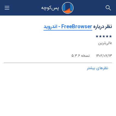
پس‌کوچه
حریم خصوصی
نظر درباره
‫FreeBrowser - اندروید
★
★
★
★
★
★
★
★
★
★
عالی‌ترین
۱۴۰۲/۰۷/۱۳
نسخه ۵.۳.۶
نظرهای بیشتر