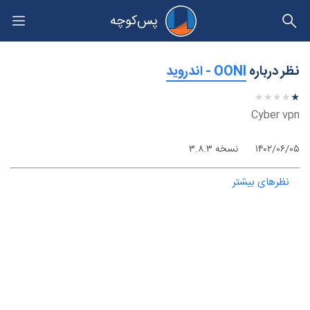
پس‌کوچه
حریم خصوصی
نظر درباره
‫OONI - اندروید
★
★
★
★
★
★
★
★
★
★
Cyber vpn
۱۴۰۲/۰۶/۰۵
نسخه ۳.۸.۳
نظرهای بیشتر