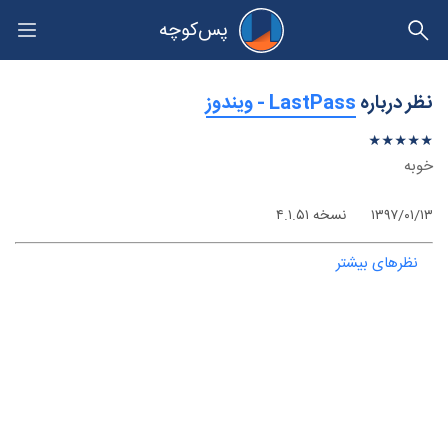
پس‌کوچه
حریم خصوصی
نظر درباره
‫LastPass - ویندوز
★
★
★
★
★
★
★
★
★
★
خوبه
۱۳۹۷/۰۱/۱۳
نسخه ۴.۱.۵۱
نظرهای بیشتر