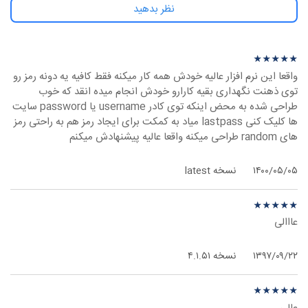
نظر بدهید
نظرهای بیشتر
نظر درباره ‫LastPass - ویندوز
★
★
★
★
★
★
★
★
★
★
واقعا این نرم افزار عالیه خودش همه کار میکنه فقط کافیه یه دونه رمز رو
توی ذهنت نگهداری بقیه کارارو خودش انجام میده انقد که خوب
طراحی شده به محض اینکه توی کادر username یا password سایت
ها کلیک کنی lastpass میاد به کمکت برای ایجاد رمز هم به راحتی رمز
های random طراحی میکنه واقعا عالیه پیشنهادش میکنم
۱۴۰۰/۰۵/۰۵
نسخه latest
نظر درباره ‫LastPass - ویندوز
★
★
★
★
★
★
★
★
★
★
عااالی
۱۳۹۷/۰۹/۲۲
نسخه ۴.۱.۵۱
نظر درباره ‫LastPass - ویندوز
★
★
★
★
★
★
★
★
★
★