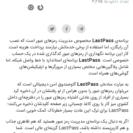
تعداد دانلودها
۴,۶۷۵
برنامه‌ی
LastPass
مخصوصِ مدیریت رمزهای عبور است که نصب
آن رایگان، اما استفاده از برخی خدماتش نیازمند پرداخت هزینه است.
کار این برنامه نگهداری از رمزهای عبورِ کدگذاری شده در یک حساب
خصوصی است.
LastPass
برنامه‌ای استاندارد با خط واصل شبکه، اما
شامل پلاگین‌هایی مختص بسیاری از مرورگرها و اپلیکیشن‌های
گوشی‌های همراه است.
به عبارت ساده‌تر،
LastPass
گاوصندوق امن دیجیتالی است که
می‌توان رمزهای عبور را بدون هراس از لو رفتنشان در آن ذخیره کرد.
بسیاری از افراد از روی عادتی اشتباه رمزهای عبور را در دفترچه‌ای داخل
کشوی میز کار یا روی کاغذ چسبانی زیر صفحه کلیدشان ذخیره می‌کنند؛
LastPass برای ترکِ این عادتِ بسیار خطرناک کمک خوبی است.
اگر به دنبال یک برنامه‌ی مدیریت رمز عبور هستید که هم ظاهری جذاب
و هم کاربرپسند داشته باشد، LastPass گزینه‌ای عالی است. شما