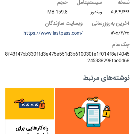
نسخه
سیستم‌عامل
حجم
۵.۴.۴.۱۴۹۹
ویندوز
159.8 MB
آخرین به‌روزرسانی
وبسایت سازندگان
https://www.lastpass.com/
۱۴۰۵/۴/۲۵
چک‌سام
8f43f47bb330ffd3e475e551d3b610030fe1f014f8ef4045
245338298fae0d68
نوشته‌های مرتبط
راه‌کارهایی برای