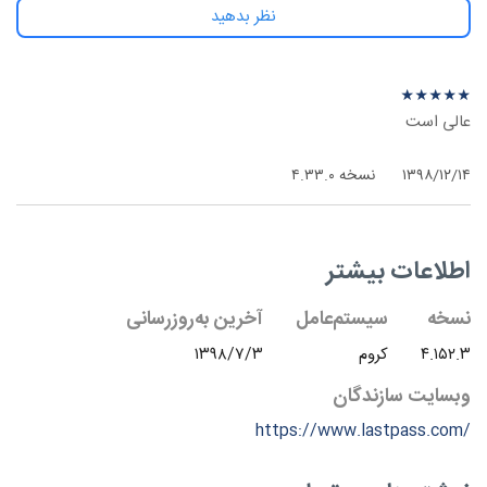
نظر بدهید
نظرهای بیشتر
نظر درباره ‫LastPass - کروم
★
★
★
★
★
★
★
★
★
★
عالی است
۱۳۹۸/۱۲/۱۴
نسخه ۴.۳۳.۰
اطلاعات بیشتر
نسخه
سیستم‌عامل
آخرین به‌روزرسانی
۴.۱۵۲.۳
کروم
۱۳۹۸/۷/۳
وبسایت سازندگان
https://www.lastpass.com/