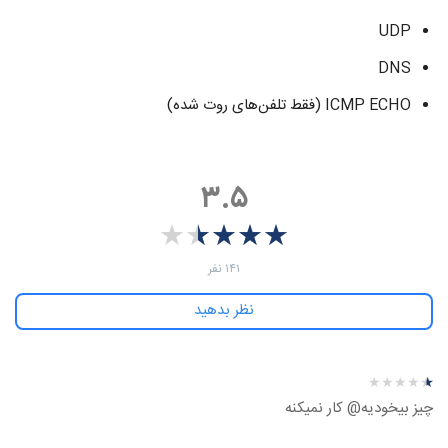
UDP
DNS
ICMP ECHO (فقط تلفن‌های روت شده)
۳.۵
★
★
★
★
★
★
★
★
★
★
‫۱۴۱ نفر
نظر بدهید
نظرهای بیشتر
نظر درباره ‫Your Freedom - اندروید
★
★
★
★
★
★
★
★
★
★
چیز بیخودیه@ کار نمیکنه