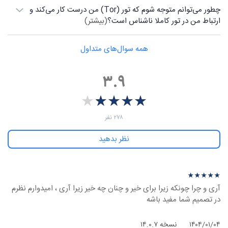
چطور می‌توانم متوجه شوم که تور (Tor) من درست کار می‌کند و
ارتباط من در تور کاملا ناشناس است؟
(بیشتر)
همه سوال‌های متداول
۳.۹
★
★
★
★
★
★
★
★
★
★
‫۲۷۸ نفر
نظر بدهید
نظرهای بیشتر
نظر درباره ‫Tor Browser - ویندوز
★
★
★
★
★
★
★
★
★
★
آری و چرا چونکه زیرا برای خیر و چنان چه خیر زیرا آری ، امیدوارم نظرم
در تصمیم شما مفید باشه
۱۴۰۴/۰۱/۰۴
نسخه ۱۴.۰.۷