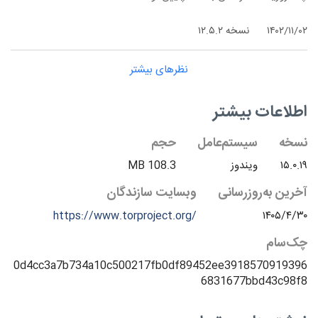
۱۴۰۲/۱۱/۰۲
نسخه ۱۲.۵.۲
نظرهای بیشتر
اطلاعات بیشتر
نسخه
سیستم‌عامل
حجم
۱۵.۰.۱۹
ویندوز
108.3 MB
آخرین به‌روزرسانی
وبسایت سازندگان
https://www.torproject.org/
۱۴۰۵/۴/۳۰
چک‌سام
0d4cc3a7b734a10c500217fb0df89452ee3918570919396
6831677bbd43c98f8