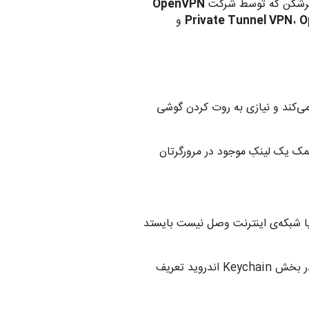
یلترشکن که توسط شرکت
OpenVPN
O
،
Private Tunnel VPN
و
ی‌کند و نیازی به روت کردن گوشی
.ovpn را از کارت حافظه، OpenVPN Access Server, Private Tunnel یا به کمک یک لینکِ موجود در مرورگرتان
یا شبکه‌ی اینترنت وصل نیست بایستد
یک‌پارچگی اندروید Keychain - پروفایل‌های OpenVPN می‌توانند یک جفت کلید عمومی یا خصوصی در بخش Keychain اندروید تعریف