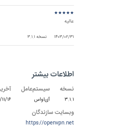
نظر درباره ‫OpenVPN Connect - آی‌اواس
★
★
★
★
★
★
★
★
★
★
عالیه
۱۴۰۳/۰۲/۳۱
نسخه ۳.۱.۱
اطلاعات بیشتر
نسخه
سیستم‌عامل
آخرین
۳.۱.۱
آی‌اواس
/۱۱/۱۶
وبسایت سازندگان
https://openvpn.net