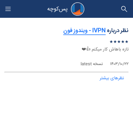
پس‌کوچه
حریم خصوصی
نظر درباره
‫IVPN - ویندوز فون
★
★
★
★
★
★
★
★
★
★
تازه باهاش کار میکنم 👍❤️
۱۴۰۳/۱۰/۲۲
نسخه latest
نظرهای بیشتر