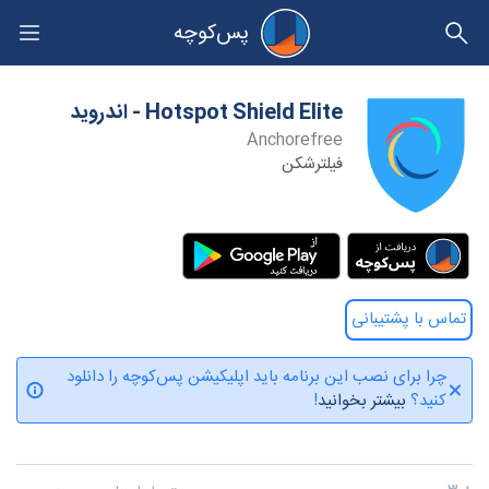
پس‌کوچه
حریم خصوصی
‫Hotspot Shield Elite - اندروید
Anchorefree
فیلترشکن
Download links ‫Hotspot Shield Elite - اندروید
تماس با پشتیبانی
تماس با پشتیبانی
چرا برای نصب این برنامه باید اپلیکیشن پس‌کوچه را دانلود
کنید؟
بیشتر بخوانید
!