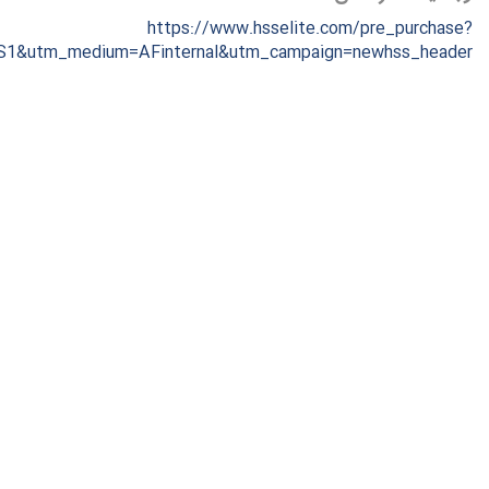
https://www.hsselite.com/pre_purchase?
S1&utm_medium=AFinternal&utm_campaign=newhss_header