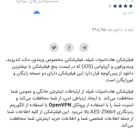
۳.۸
سیستم‌عامل‌های موجود
★
★
★
★
★
★
★
★
★
★
میانگین امتیازها
‫۱۷۴ نفر
تعداد دانلودها
۴۹۸,۹۵۱
فیلترشکن هات‌اسپات شیلد، فیلترشکنی مخصوصِ ویندوز، مک، اندروید،
ویندوزفون و آی‌او‌اس (iOS) که در لیست پنج فیلترشکن با بیشترین
دانلود از پس‌کوچه قرار دارد.این فیلترشکن دارای دو نسخه رایگان و
غیررایگان است.
فیلترشکن هات‌اسپات شیلد از ارتباطات اینترنتی خانگی و عمومی شما
محافظت می‌کند. با ایجاد ارتباطی امن، از شما محافظت می‌کند و
امنیت شما را با استفاده از پروتکل
OpenVPN
با استفاده از الگوریتم
رمزنگاری AES-256bit بالا می‌برد. این فیلترشکن از کلیه اطلاعات شما
از جمله اطلاعات شخصی شما و اطلاعات خرید اینترنتی شما محافظت
می‌کند.