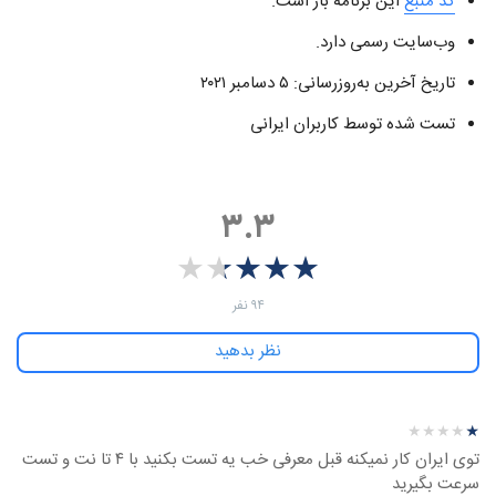
کد منبع
این برنامه باز است.
وب‌سایت رسمی دارد.
تاریخ آخرین به‌روزرسانی‌: ۵ دسامبر ۲۰۲۱
تست شده توسط کاربران ایرانی
۳.۳
★
★
★
★
★
★
★
★
★
★
‫۹۴ نفر
نظر بدهید
نظرهای بیشتر
نظر درباره ‫NewNode VPN - آی‌اواس
★
★
★
★
★
★
★
★
★
★
توی ایران کار نمیکنه قبل معرفی خب یه تست بکنید با ۴ تا نت و تست
سرعت بگیرید