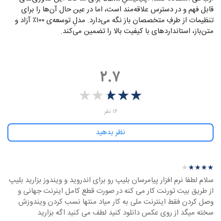
قابل فهم و در دسترس علاقه‌مند است، اما در عین حال آن‌ها را برای
تنظیمات از طرفِ متخصصان باز نگه می‌دارد. مدلِ توسعه‌ی ۱۰۰٪ آزاد و
متن‌باز، استانداردهای با کیفیت بالا را تضمین می‌کند.
۲.۷
★
★
★
★
★
★
★
★
★
★
‫۱۶ نفر
نظر بدهید
نظرهای بیشتر
نظر درباره ‫Jami - ویندوز
★
★
★
★
★
★
★
★
★
★
سلام لطفا نرم افزار پیامرسان بلیپ رو برای اندروید و ویندوز بزارید بلیپ
از طریق بیت تورنت کار می کنه در صورت قطع کامل اینرنت جهانی و
وصل کردن فقط اینترنت ملی به کار میاد منتها نسب کردن ویندوزش
سخته میگد از روی عکس دانلود کنید لطف می کنید اگه بزارید