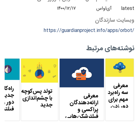
latest
آی‌اواس
۱۴۰۰/۱۲/۱۷
وبسایت سازندگان
https://guardianproject.info/apps/orbot/
نوشته‌های مرتبط
معرفی
راه‌کار
تولد پس‌کوچه
سه راه‌برد‌
جدید ب
معرفی
با چشم‌اندازی
مهم برای
دور زد
ارائه‌دهندگان
جدید
دور زدن
فیلتری
پراکسی و
سانسور!
مخصو
فیلترشکن‌هایی
کاربران
که از «پراکسی
اندروی
شخص ثالث»
پشتیبانی